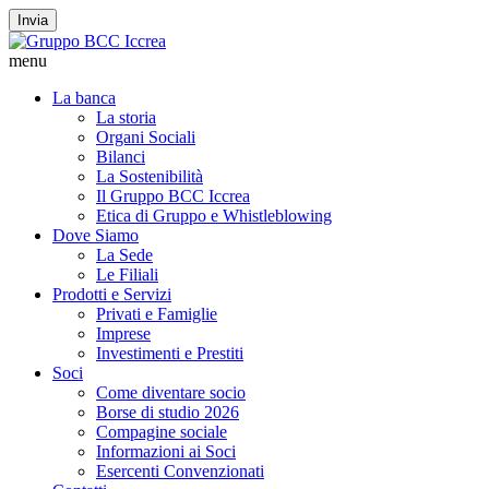
Invia
menu
La banca
La storia
Organi Sociali
Bilanci
La Sostenibilità
Il Gruppo BCC Iccrea
Etica di Gruppo e Whistleblowing
Dove Siamo
La Sede
Le Filiali
Prodotti e Servizi
Privati e Famiglie
Imprese
Investimenti e Prestiti
Soci
Come diventare socio
Borse di studio 2026
Compagine sociale
Informazioni ai Soci
Esercenti Convenzionati