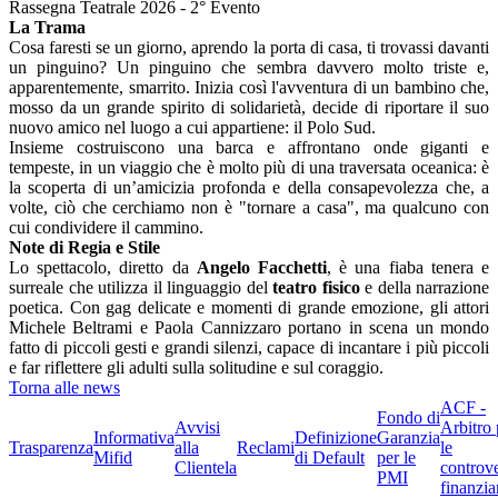
Rassegna Teatrale 2026 - 2° Evento
La Trama
Cosa faresti se un giorno, aprendo la porta di casa, ti trovassi davanti
un pinguino? Un pinguino che sembra davvero molto triste e,
apparentemente, smarrito. Inizia così l'avventura di un bambino che,
mosso da un grande spirito di solidarietà, decide di riportare il suo
nuovo amico nel luogo a cui appartiene: il Polo Sud.
Insieme costruiscono una barca e affrontano onde giganti e
tempeste, in un viaggio che è molto più di una traversata oceanica: è
la scoperta di un’amicizia profonda e della consapevolezza che, a
volte, ciò che cerchiamo non è "tornare a casa", ma qualcuno con
cui condividere il cammino.
Note di Regia e Stile
Lo spettacolo, diretto da
Angelo Facchetti
, è una fiaba tenera e
surreale che utilizza il linguaggio del
teatro fisico
e della narrazione
poetica. Con gag delicate e momenti di grande emozione, gli attori
Michele Beltrami e Paola Cannizzaro portano in scena un mondo
fatto di piccoli gesti e grandi silenzi, capace di incantare i più piccoli
e far riflettere gli adulti sulla solitudine e sul coraggio.
Torna alle news
ACF -
Fondo di
Avvisi
Arbitro 
Informativa
Definizione
Garanzia
Trasparenza
alla
Reclami
le
Mifid
di Default
per le
Clientela
controve
PMI
finanzia