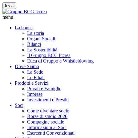
Invia
menu
La banca
La storia
Organi Sociali
Bilanci
La Sostenibilità
Il Gruppo BCC Iccrea
Etica di Gruppo e Whistleblowing
Dove Siamo
La Sede
Le Filiali
Prodotti e Servizi
Privati e Famiglie
Imprese
Investimenti e Prestiti
Soci
Come diventare socio
Borse di studio 2026
Compagine sociale
Informazioni ai Soci
Esercenti Convenzionati