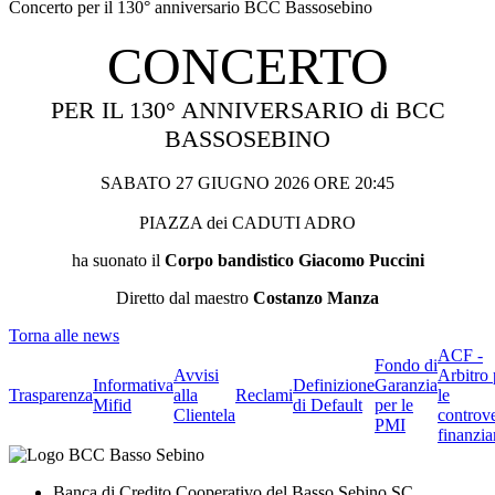
Concerto per il 130° anniversario BCC Bassosebino
CONCERTO
PER IL 130° ANNIVERSARIO di BCC
BASSOSEBINO
SABATO 27 GIUGNO 2026 ORE 20:45
PIAZZA dei CADUTI ADRO
ha suonato il
Corpo bandistico Giacomo Puccini
Diretto dal maestro
Costanzo Manza
Torna alle news
ACF -
Fondo di
Avvisi
Arbitro 
Informativa
Definizione
Garanzia
Trasparenza
alla
Reclami
le
Mifid
di Default
per le
Clientela
controve
PMI
finanzia
Banca di Credito Cooperativo del Basso Sebino SC