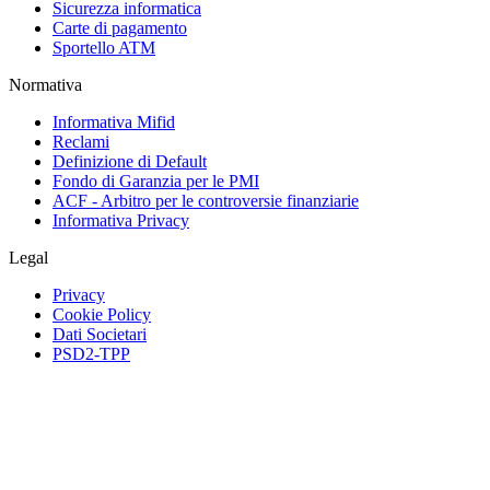
Sicurezza informatica
Carte di pagamento
Sportello ATM
Normativa
Informativa Mifid
Reclami
Definizione di Default
Fondo di Garanzia per le PMI
ACF - Arbitro per le controversie finanziarie
Informativa Privacy
Legal
Privacy
Cookie Policy
Dati Societari
PSD2-TPP