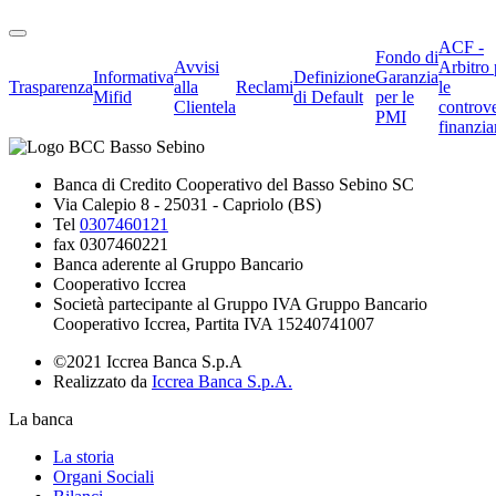
ACF -
Fondo di
Avvisi
Arbitro 
Informativa
Definizione
Garanzia
Trasparenza
alla
Reclami
le
Mifid
di Default
per le
Clientela
controve
PMI
finanzia
Banca di Credito Cooperativo del Basso Sebino SC
Via Calepio 8 - 25031 - Capriolo (BS)
Tel
0307460121
fax 0307460221
Banca aderente al Gruppo Bancario
Cooperativo Iccrea
Società partecipante al Gruppo IVA Gruppo Bancario
Cooperativo Iccrea, Partita IVA 15240741007
©2021 Iccrea Banca S.p.A
Realizzato da
Iccrea Banca S.p.A.
La banca
La storia
Organi Sociali