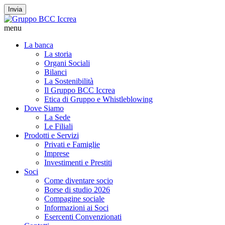
Invia
menu
La banca
La storia
Organi Sociali
Bilanci
La Sostenibilità
Il Gruppo BCC Iccrea
Etica di Gruppo e Whistleblowing
Dove Siamo
La Sede
Le Filiali
Prodotti e Servizi
Privati e Famiglie
Imprese
Investimenti e Prestiti
Soci
Come diventare socio
Borse di studio 2026
Compagine sociale
Informazioni ai Soci
Esercenti Convenzionati