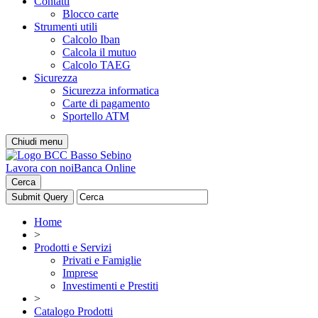
Contatti
Blocco carte
Strumenti utili
Calcolo Iban
Calcola il mutuo
Calcolo TAEG
Sicurezza
Sicurezza informatica
Carte di pagamento
Sportello ATM
Chiudi menu
Lavora con noi
Banca Online
Cerca
Home
>
Prodotti e Servizi
Privati e Famiglie
Imprese
Investimenti e Prestiti
>
Catalogo Prodotti