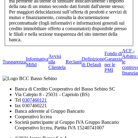
ma permette all'utente di simulare indicativamente l'importo
della rata di un mutuo secondo dati forniti dall'utente stesso;
Per maggiori delucidazioni sull’offerta di prodotti e servizi di
mutuo e finanziamento, consulta la documentazione
precontrattuale (fogli informativi e informazioni generali sul
credito immobiliare offerto a consumatori) disponibile presso
le filiali e nella sezione trasparenza del sito internet della
banca.
ACF -
Fondo di
Avvisi
Arbitro 
Informativa
Definizione
Garanzia
Trasparenza
alla
Reclami
le
Mifid
di Default
per le
Clientela
controve
PMI
finanzia
Banca di Credito Cooperativo del Basso Sebino SC
Via Calepio 8 - 25031 - Capriolo (BS)
Tel
0307460121
fax 0307460221
Banca aderente al Gruppo Bancario
Cooperativo Iccrea
Società partecipante al Gruppo IVA Gruppo Bancario
Cooperativo Iccrea, Partita IVA 15240741007