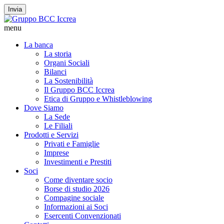
Invia
menu
La banca
La storia
Organi Sociali
Bilanci
La Sostenibilità
Il Gruppo BCC Iccrea
Etica di Gruppo e Whistleblowing
Dove Siamo
La Sede
Le Filiali
Prodotti e Servizi
Privati e Famiglie
Imprese
Investimenti e Prestiti
Soci
Come diventare socio
Borse di studio 2026
Compagine sociale
Informazioni ai Soci
Esercenti Convenzionati