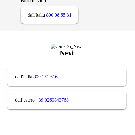
Blocco Carta
dall'Italia
800.08.65.31
Nexi
dall'Italia
800 151 616
dall’estero
+39 0260843768