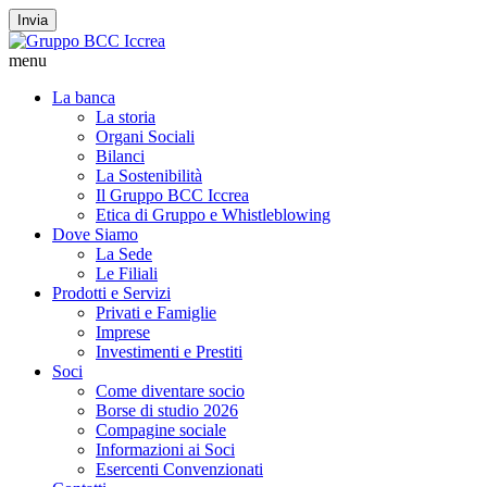
Invia
menu
La banca
La storia
Organi Sociali
Bilanci
La Sostenibilità
Il Gruppo BCC Iccrea
Etica di Gruppo e Whistleblowing
Dove Siamo
La Sede
Le Filiali
Prodotti e Servizi
Privati e Famiglie
Imprese
Investimenti e Prestiti
Soci
Come diventare socio
Borse di studio 2026
Compagine sociale
Informazioni ai Soci
Esercenti Convenzionati