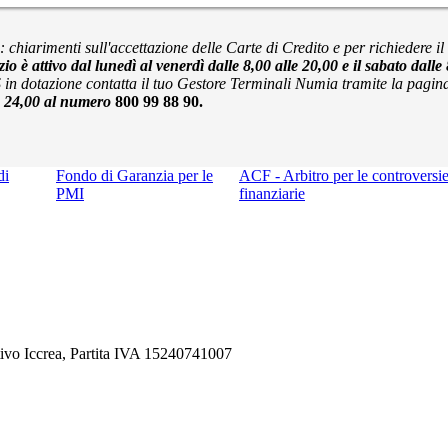
chiarimenti sull'accettazione delle Carte di Credito e per richiedere il 
izio è attivo dal lunedì al venerdì dalle 8,00 alle 20,00 e il sabato da
S in
dotazione contatta il tuo Gestore Terminali Numia tramite la pagina
le 24,00 al numero
800 99 88 90.
di
Fondo di Garanzia per le
ACF - Arbitro per le controversi
PMI
finanziarie
ivo Iccrea, Partita IVA 15240741007