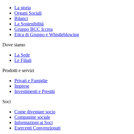
La storia
Organi Sociali
Bilanci
La Sostenibilità
Gruppo BCC Iccrea
Etica di Gruppo e Whistleblowing
Dove siamo
La Sede
Le Filiali
Prodotti e servizi
Privati e Famiglie
Imprese
Investimenti e Prestiti
Soci
Come diventare socio
Compagine sociale
Informazioni ai Soci
Esercenti Convenzionati