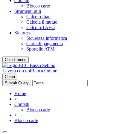
Contatti
Blocco carte
Strumenti utili
Calcolo Iban
Calcola il mutuo
Calcolo TAEG
Sicurezza
Sicurezza informatica
Carte di pagamento
Sportello ATM
Chiudi menu
Lavora con noi
Banca Online
Cerca
Home
>
Contatti
Blocco carte
>
Blocco carte