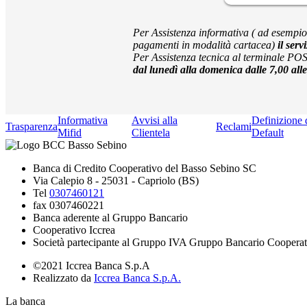
Per Assistenza informativa ( ad esempio: 
pagamenti in modalità cartacea)
il serv
Per Assistenza tecnica al terminale PO
dal lunedì alla domenica dalle 7,00 al
Informativa
Avvisi alla
Definizione 
Trasparenza
Reclami
Mifid
Clientela
Default
Banca di Credito Cooperativo del Basso Sebino SC
Via Calepio 8 - 25031 - Capriolo (BS)
Tel
0307460121
fax 0307460221
Banca aderente al Gruppo Bancario
Cooperativo Iccrea
Società partecipante al Gruppo IVA Gruppo Bancario Cooperat
©2021 Iccrea Banca S.p.A
Realizzato da
Iccrea Banca S.p.A.
La banca