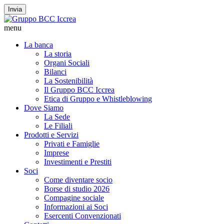
Invia
menu
La banca
La storia
Organi Sociali
Bilanci
La Sostenibilità
Il Gruppo BCC Iccrea
Etica di Gruppo e Whistleblowing
Dove Siamo
La Sede
Le Filiali
Prodotti e Servizi
Privati e Famiglie
Imprese
Investimenti e Prestiti
Soci
Come diventare socio
Borse di studio 2026
Compagine sociale
Informazioni ai Soci
Esercenti Convenzionati