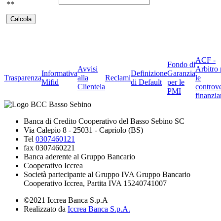
**
ACF -
Fondo di
Avvisi
Arbitro 
Informativa
Definizione
Garanzia
Trasparenza
alla
Reclami
le
Mifid
di Default
per le
Clientela
controve
PMI
finanzia
Banca di Credito Cooperativo del Basso Sebino SC
Via Calepio 8 - 25031 - Capriolo (BS)
Tel
0307460121
fax 0307460221
Banca aderente al Gruppo Bancario
Cooperativo Iccrea
Società partecipante al Gruppo IVA Gruppo Bancario
Cooperativo Iccrea, Partita IVA 15240741007
©2021 Iccrea Banca S.p.A
Realizzato da
Iccrea Banca S.p.A.