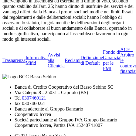
intervengono in assemblea ed esercitano il diritto di voto, secondo
quanto stabilito dall'art. 25; hanno diritto di usufruire dei servizi e dei
vantaggi offerti dalla Banca ai propri soci nei modi e nei limiti fissati
dai regolamenti e dalle deliberazioni sociali; hanno l'obbligo di
osservare lo statuto, i regolamenti e le deliberazioni degli organi
sociali e di collaborare al buon andamento della Banca, operando in
modo significativo, partecipando all'assemblea e favorendo in ogni
modo gli interessi sociali.
ACF -
Fondo di
Avvisi
Arbitro 
Informativa
Definizione
Garanzia
Trasparenza
alla
Reclami
le
Mifid
di Default
per le
Clientela
controve
PMI
finanzia
Banca di Credito Cooperativo del Basso Sebino SC
Via Calepio 8 - 25031 - Capriolo (BS)
Tel
0307460121
fax 0307460221
Banca aderente al Gruppo Bancario
Cooperativo Iccrea
Società partecipante al Gruppo IVA Gruppo Bancario
Cooperativo Iccrea, Partita IVA 15240741007
©2021 Iccrea Banca S.p.A