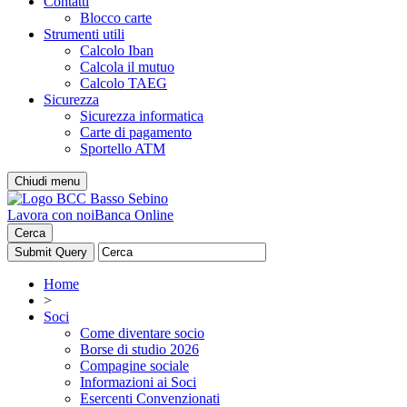
Contatti
Blocco carte
Strumenti utili
Calcolo Iban
Calcola il mutuo
Calcolo TAEG
Sicurezza
Sicurezza informatica
Carte di pagamento
Sportello ATM
Chiudi menu
Lavora con noi
Banca Online
Cerca
Home
>
Soci
Come diventare socio
Borse di studio 2026
Compagine sociale
Informazioni ai Soci
Esercenti Convenzionati