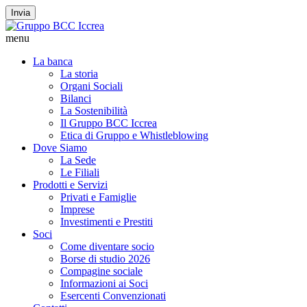
Invia
menu
La banca
La storia
Organi Sociali
Bilanci
La Sostenibilità
Il Gruppo BCC Iccrea
Etica di Gruppo e Whistleblowing
Dove Siamo
La Sede
Le Filiali
Prodotti e Servizi
Privati e Famiglie
Imprese
Investimenti e Prestiti
Soci
Come diventare socio
Borse di studio 2026
Compagine sociale
Informazioni ai Soci
Esercenti Convenzionati