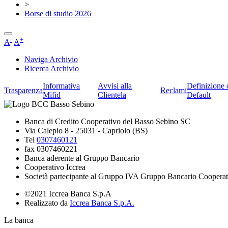
>
Borse di studio 2026
-
+
A
A
Naviga Archivio
Ricerca Archivio
Informativa
Avvisi alla
Definizione 
Trasparenza
Reclami
Mifid
Clientela
Default
Banca di Credito Cooperativo del Basso Sebino SC
Via Calepio 8 - 25031 - Capriolo (BS)
Tel
0307460121
fax 0307460221
Banca aderente al Gruppo Bancario
Cooperativo Iccrea
Società partecipante al Gruppo IVA Gruppo Bancario Cooperat
©2021 Iccrea Banca S.p.A
Realizzato da
Iccrea Banca S.p.A.
La banca