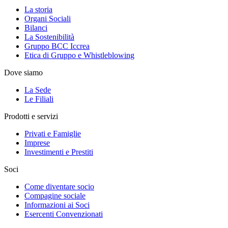
La storia
Organi Sociali
Bilanci
La Sostenibilità
Gruppo BCC Iccrea
Etica di Gruppo e Whistleblowing
Dove siamo
La Sede
Le Filiali
Prodotti e servizi
Privati e Famiglie
Imprese
Investimenti e Prestiti
Soci
Come diventare socio
Compagine sociale
Informazioni ai Soci
Esercenti Convenzionati