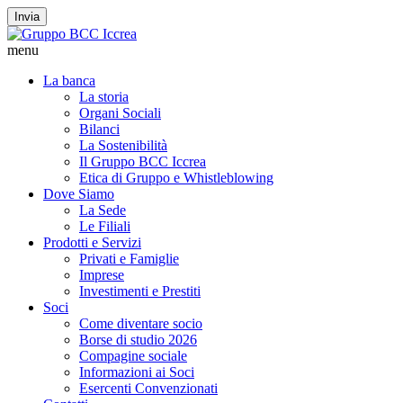
Invia
menu
La banca
La storia
Organi Sociali
Bilanci
La Sostenibilità
Il Gruppo BCC Iccrea
Etica di Gruppo e Whistleblowing
Dove Siamo
La Sede
Le Filiali
Prodotti e Servizi
Privati e Famiglie
Imprese
Investimenti e Prestiti
Soci
Come diventare socio
Borse di studio 2026
Compagine sociale
Informazioni ai Soci
Esercenti Convenzionati