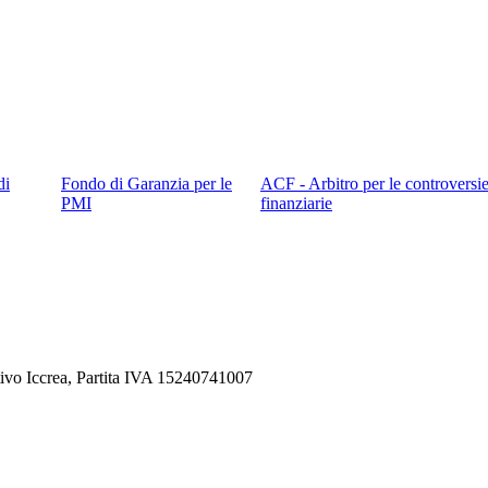
di
Fondo di Garanzia per le
ACF - Arbitro per le controversi
PMI
finanziarie
ivo Iccrea, Partita IVA 15240741007