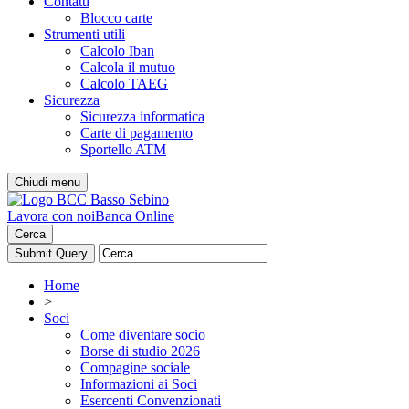
Contatti
Blocco carte
Strumenti utili
Calcolo Iban
Calcola il mutuo
Calcolo TAEG
Sicurezza
Sicurezza informatica
Carte di pagamento
Sportello ATM
Chiudi menu
Lavora con noi
Banca Online
Cerca
Home
>
Soci
Come diventare socio
Borse di studio 2026
Compagine sociale
Informazioni ai Soci
Esercenti Convenzionati