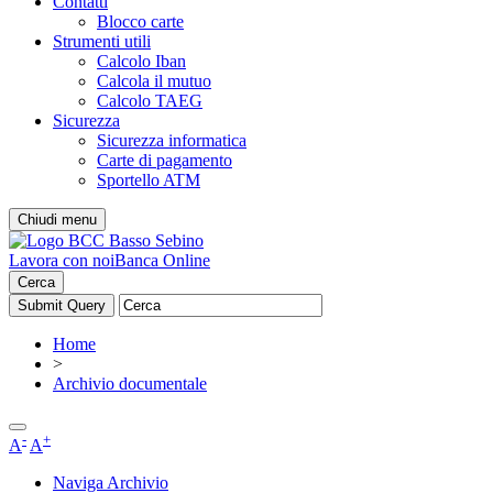
Contatti
Blocco carte
Strumenti utili
Calcolo Iban
Calcola il mutuo
Calcolo TAEG
Sicurezza
Sicurezza informatica
Carte di pagamento
Sportello ATM
Chiudi menu
Lavora con noi
Banca Online
Cerca
Home
>
Archivio documentale
-
+
A
A
Naviga Archivio