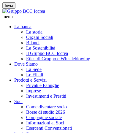
Invia
menu
La banca
La storia
Organi Sociali
Bilanci
La Sostenibilità
Il Gruppo BCC Iccrea
Etica di Gruppo e Whistleblowing
Dove Siamo
La Sede
Le Filiali
Prodotti e Servizi
Privati e Famiglie
Imprese
Investimenti e Prestiti
Soci
Come diventare socio
Borse di studio 2026
Compagine sociale
Informazioni ai Soci
Esercenti Convenzionati