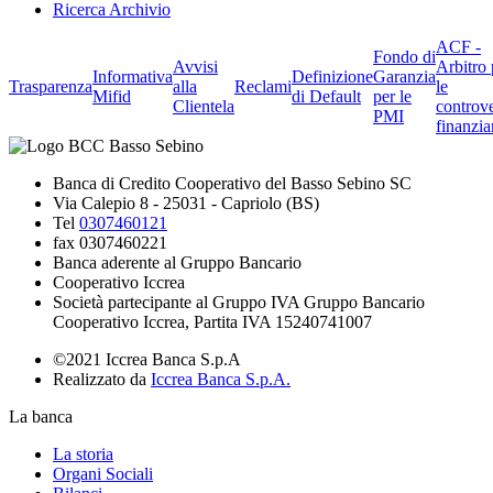
Ricerca Archivio
ACF -
Fondo di
Avvisi
Arbitro 
Informativa
Definizione
Garanzia
Trasparenza
alla
Reclami
le
Mifid
di Default
per le
Clientela
controve
PMI
finanzia
Banca di Credito Cooperativo del Basso Sebino SC
Via Calepio 8 - 25031 - Capriolo (BS)
Tel
0307460121
fax 0307460221
Banca aderente al Gruppo Bancario
Cooperativo Iccrea
Società partecipante al Gruppo IVA Gruppo Bancario
Cooperativo Iccrea, Partita IVA 15240741007
©2021 Iccrea Banca S.p.A
Realizzato da
Iccrea Banca S.p.A.
La banca
La storia
Organi Sociali