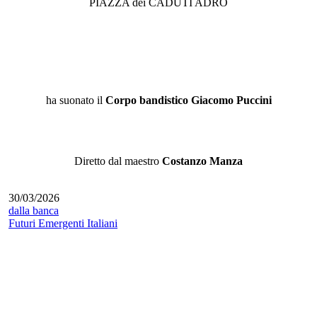
PIAZZA dei CADUTI ADRO
ha suonato il
Corpo bandistico Giacomo Puccini
Diretto dal maestro
Costanzo Manza
30/03/2026
dalla banca
Futuri Emergenti Italiani
Dal 13 aprile al 5 giugno, grazie a BCC
Banca di Credito Cooperativo del Basso
Sebino S.C. sarà possibile visitare l’opera
“Metamorphosis” dell’artista Alice
Faloretti, Brescia.