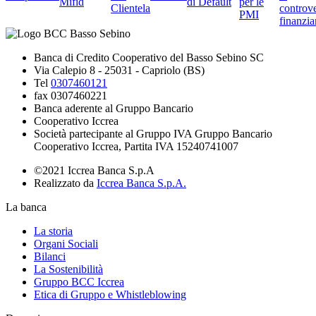
Mifid
di Default
per le
Clientela
controve
PMI
finanzia
Banca di Credito Cooperativo del Basso Sebino SC
Via Calepio 8 - 25031 - Capriolo (BS)
Tel
0307460121
fax 0307460221
Banca aderente al Gruppo Bancario
Cooperativo Iccrea
Società partecipante al Gruppo IVA Gruppo Bancario
Cooperativo Iccrea, Partita IVA 15240741007
©2021 Iccrea Banca S.p.A
Realizzato da
Iccrea Banca S.p.A.
La banca
La storia
Organi Sociali
Bilanci
La Sostenibilità
Gruppo BCC Iccrea
Etica di Gruppo e Whistleblowing