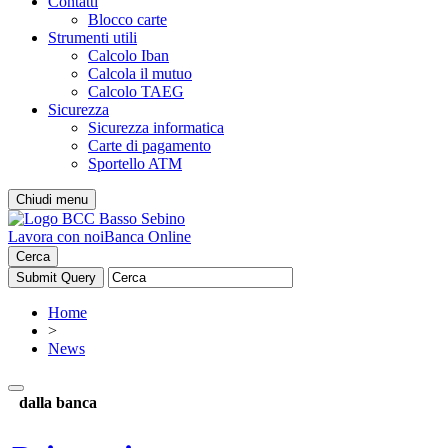
Contatti
Blocco carte
Strumenti utili
Calcolo Iban
Calcola il mutuo
Calcolo TAEG
Sicurezza
Sicurezza informatica
Carte di pagamento
Sportello ATM
Chiudi menu
Lavora con noi
Banca Online
Cerca
Home
>
News
dalla banca