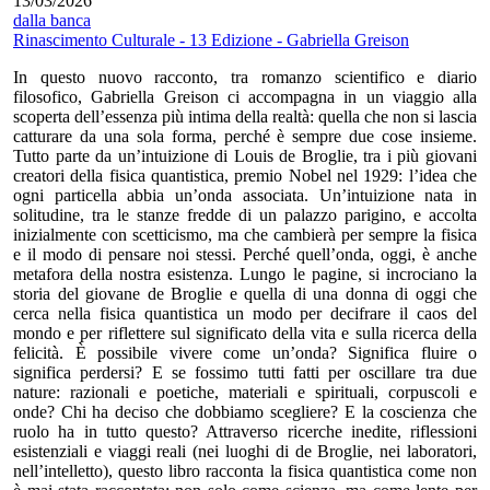
13/03/2026
dalla banca
Rinascimento Culturale - 13 Edizione - Gabriella Greison
In questo nuovo racconto, tra romanzo scientifico e diario
filosofico, Gabriella Greison ci accompagna in un viaggio alla
scoperta dell’essenza più intima della realtà: quella che non si lascia
catturare da una sola forma, perché è sempre due cose insieme.
Tutto parte da un’intuizione di Louis de Broglie, tra i più giovani
creatori della fisica quantistica, premio Nobel nel 1929: l’idea che
ogni particella abbia un’onda associata. Un’intuizione nata in
solitudine, tra le stanze fredde di un palazzo parigino, e accolta
inizialmente con scetticismo, ma che cambierà per sempre la fisica
e il modo di pensare noi stessi. Perché quell’onda, oggi, è anche
metafora della nostra esistenza. Lungo le pagine, si incrociano la
storia del giovane de Broglie e quella di una donna di oggi che
cerca nella fisica quantistica un modo per decifrare il caos del
mondo e per riflettere sul significato della vita e sulla ricerca della
felicità. È possibile vivere come un’onda? Significa fluire o
significa perdersi? E se fossimo tutti fatti per oscillare tra due
nature: razionali e poetiche, materiali e spirituali, corpuscoli e
onde? Chi ha deciso che dobbiamo scegliere? E la coscienza che
ruolo ha in tutto questo? Attraverso ricerche inedite, riflessioni
esistenziali e viaggi reali (nei luoghi di de Broglie, nei laboratori,
nell’intelletto), questo libro racconta la fisica quantistica come non