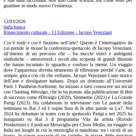
è mai stata raccontata: non solo come scienza, ma come lente per
guardare in modo nuovo l’esistenza.
12/03/2026
dalla banca
Rinascimento culturale - 13 Edizione - Jacopo Veneziani
Cos’è reale e cos’è finzione nell’arte? Questo è l’interrogativo da
cui prende le mosse la conferenza-spettacolo di Jacopo Veneziani,
all’interno di un percorso che – fra trucchi visivi e ambiguità
simboliche – attraverserà i secoli alla scoperta di grandi illusioni
che hanno incantato lo sguardo e confuso la mente. Un viaggio
dove l’apparenza diventa strumento di riflessione perché l’arte, da
sempre, gioca con ciò che vediamo. Jacopo Veneziani è uno storico
dell’arte e divulgatore italiano. Dopo un dottorato all’Université
Paris 1 Panthéon-Sorbonne, ha iniziato a farsi conoscere sui social
con l’hashtag #divulgo, che lo ha portato alla pubblicazione di libri
di successo come #Divulgo (2020), Simmetrie (2021) e La Grande
Parigi (2023). Ha collaborato in televisione con Le parole della
settimana su Rai 3 ed è ospite fisso di In altre parole su La7. Nel
2024 ha debuttato in teatro con lo spettacolo Parigi e nel 2025 ha
inaugurato su Rai 3 il programma Vita da artista (Ruvido
Produzioni) e il podcast Meraviglia per Chora Media, un viaggio in
Italia nei luoghi in cui la meraviglia si manifesta: tra i vicoli di un
borgo, le stanze nascoste di un castello, le piazze delle province