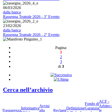
06/03/2026
dalla banca
Rassegna Teatrale 2026 - 3° Evento
23/02/2026
dalla banca
Rassegna Teatrale 2026 - 2° Evento
Pagina:
1
2
3
di
3
Cerca nell’archivio
ACF -
Fondo di
Avvisi
Arbitro 
Informativa
Definizione
Garanzia
Trasparenza
alla
Reclami
le