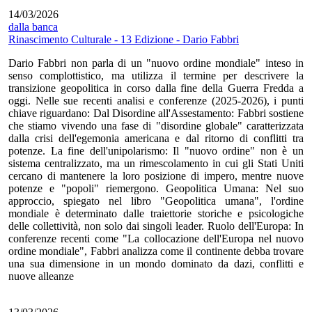
14/03/2026
dalla banca
Rinascimento Culturale - 13 Edizione - Dario Fabbri
Dario Fabbri non parla di un "nuovo ordine mondiale" inteso in
senso complottistico, ma utilizza il termine per descrivere la
transizione geopolitica in corso dalla fine della Guerra Fredda a
oggi. Nelle sue recenti analisi e conferenze (2025-2026), i punti
chiave riguardano: Dal Disordine all'Assestamento: Fabbri sostiene
che stiamo vivendo una fase di "disordine globale" caratterizzata
dalla crisi dell'egemonia americana e dal ritorno di conflitti tra
potenze. La fine dell'unipolarismo: Il "nuovo ordine" non è un
sistema centralizzato, ma un rimescolamento in cui gli Stati Uniti
cercano di mantenere la loro posizione di impero, mentre nuove
potenze e "popoli" riemergono. Geopolitica Umana: Nel suo
approccio, spiegato nel libro "Geopolitica umana", l'ordine
mondiale è determinato dalle traiettorie storiche e psicologiche
delle collettività, non solo dai singoli leader. Ruolo dell'Europa: In
conferenze recenti come "La collocazione dell'Europa nel nuovo
ordine mondiale", Fabbri analizza come il continente debba trovare
una sua dimensione in un mondo dominato da dazi, conflitti e
nuove alleanze