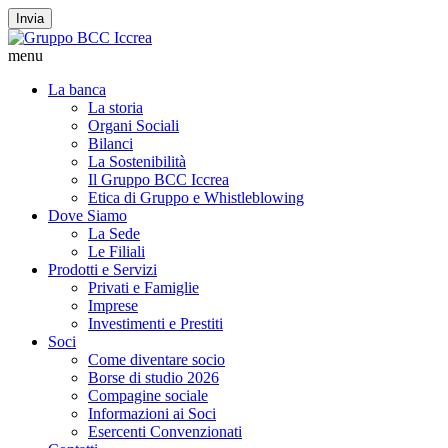
Invia
menu
La banca
La storia
Organi Sociali
Bilanci
La Sostenibilità
Il Gruppo BCC Iccrea
Etica di Gruppo e Whistleblowing
Dove Siamo
La Sede
Le Filiali
Prodotti e Servizi
Privati e Famiglie
Imprese
Investimenti e Prestiti
Soci
Come diventare socio
Borse di studio 2026
Compagine sociale
Informazioni ai Soci
Esercenti Convenzionati