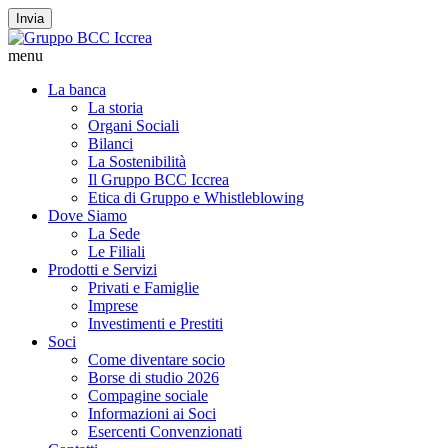
Invia
menu
La banca
La storia
Organi Sociali
Bilanci
La Sostenibilità
Il Gruppo BCC Iccrea
Etica di Gruppo e Whistleblowing
Dove Siamo
La Sede
Le Filiali
Prodotti e Servizi
Privati e Famiglie
Imprese
Investimenti e Prestiti
Soci
Come diventare socio
Borse di studio 2026
Compagine sociale
Informazioni ai Soci
Esercenti Convenzionati