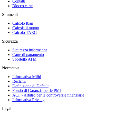
Contatti
Blocco carte
Strumenti
Calcolo Iban
Calcola il mutuo
Calcolo TAEG
Sicurezza
Sicurezza informatica
Carte di pagamento
Sportello ATM
Normativa
Informativa Mifid
Reclami
Definizione di Default
Fondo di Garanzia per le PMI
ACF - Arbitro per le controversie finanziarie
Informativa Privacy
Legal