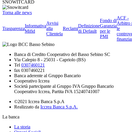
SNOWITCARD
Torna alle news
ACF -
Fondo di
Avvisi
Arbitro 
Informativa
Definizione
Garanzia
Trasparenza
alla
Reclami
le
Mifid
di Default
per le
Clientela
controve
PMI
finanzia
Banca di Credito Cooperativo del Basso Sebino SC
Via Calepio 8 - 25031 - Capriolo (BS)
Tel
0307460121
fax 0307460221
Banca aderente al Gruppo Bancario
Cooperativo Iccrea
Società partecipante al Gruppo IVA Gruppo Bancario
Cooperativo Iccrea, Partita IVA 15240741007
©2021 Iccrea Banca S.p.A
Realizzato da
Iccrea Banca S.p.A.
La banca
La storia