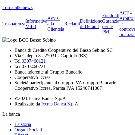
Torna alle news
ACF -
Fondo di
Avvisi
Arbitro 
Informativa
Definizione
Garanzia
Trasparenza
alla
Reclami
le
Mifid
di Default
per le
Clientela
controve
PMI
finanzia
Banca di Credito Cooperativo del Basso Sebino SC
Via Calepio 8 - 25031 - Capriolo (BS)
Tel
0307460121
fax 0307460221
Banca aderente al Gruppo Bancario
Cooperativo Iccrea
Società partecipante al Gruppo IVA Gruppo Bancario
Cooperativo Iccrea, Partita IVA 15240741007
©2021 Iccrea Banca S.p.A
Realizzato da
Iccrea Banca S.p.A.
La banca
La storia
Organi Sociali