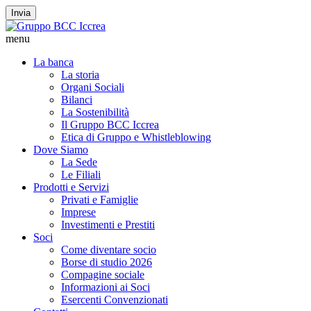
Invia
menu
La banca
La storia
Organi Sociali
Bilanci
La Sostenibilità
Il Gruppo BCC Iccrea
Etica di Gruppo e Whistleblowing
Dove Siamo
La Sede
Le Filiali
Prodotti e Servizi
Privati e Famiglie
Imprese
Investimenti e Prestiti
Soci
Come diventare socio
Borse di studio 2026
Compagine sociale
Informazioni ai Soci
Esercenti Convenzionati