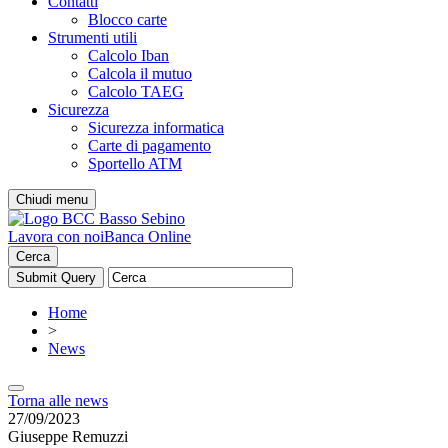
Contatti
Blocco carte
Strumenti utili
Calcolo Iban
Calcola il mutuo
Calcolo TAEG
Sicurezza
Sicurezza informatica
Carte di pagamento
Sportello ATM
Chiudi menu
Lavora con noi
Banca Online
Cerca
Home
>
News
Torna alle news
27/09/2023
Giuseppe Remuzzi