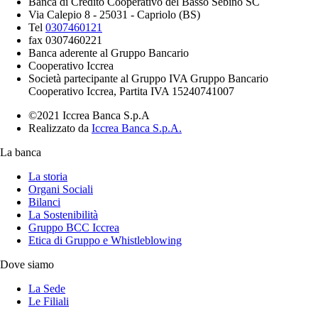
Banca di Credito Cooperativo del Basso Sebino SC
Via Calepio 8 - 25031 - Capriolo (BS)
Tel
0307460121
fax 0307460221
Banca aderente al Gruppo Bancario
Cooperativo Iccrea
Società partecipante al Gruppo IVA Gruppo Bancario
Cooperativo Iccrea, Partita IVA 15240741007
©2021 Iccrea Banca S.p.A
Realizzato da
Iccrea Banca S.p.A.
La banca
La storia
Organi Sociali
Bilanci
La Sostenibilità
Gruppo BCC Iccrea
Etica di Gruppo e Whistleblowing
Dove siamo
La Sede
Le Filiali