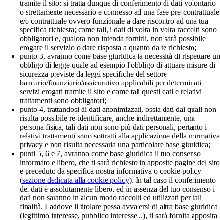
tramite il sito: si tratta dunque di conferimento di dati volontario
o strettamente necessario e connesso ad una fase pre-contrattuale
e/o contrattuale ovvero funzionale a dare riscontro ad una tua
specifica richiesta; come tali, i dati di volta in volta raccolti sono
obbligatori e, qualora non intenda fornirli, non sarà possibile
erogare il servizio o dare risposta a quanto da te richiesto;
punto 3, avranno come base giuridica la necessità di rispettare un
obbligo di legge quale ad esempio l'obbligo di attuare misure di
sicurezza previste da leggi specifiche del settore
bancario/finanziario/assicurativo applicabili per determinati
servizi erogati tramite il sito e come tali questi dati e relativi
trattamenti sono obbligatori;
punto 4, trattandosi di dati anonimizzati, ossia dati dai quali non
risulta possibile re-identificare, anche indirettamente, una
persona fisica, tali dati non sono più dati personali, pertanto i
relativi trattamenti sono sottratti alla applicazione della normativa
privacy e non risulta necessaria una particolare base giuridica;
punti 5, 6 e 7, avranno come base giuridica il tuo consenso
informato e libero, che ti sarà richiesto in apposite pagine del sito
e preceduto da specifica nostra informativa o cookie policy
(
sezione dedicata alla cookie policy
). In tal caso il conferimento
dei dati è assolutamente libero, ed in assenza del tuo consenso i
dati non saranno in alcun modo raccolti ed utilizzati per tali
finalità. Laddove il titolare possa avvalersi di altra base giuridica
(legittimo interesse, pubblico interesse...), ti sarà fornita apposita