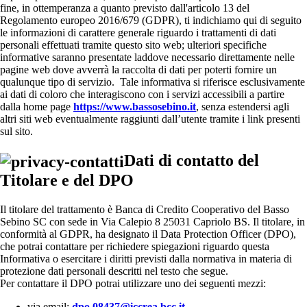
fine, in ottemperanza a quanto previsto dall'articolo 13 del
Regolamento europeo 2016/679 (GDPR), ti indichiamo qui di seguito
le informazioni di carattere generale riguardo i trattamenti di dati
personali effettuati tramite questo sito web; ulteriori specifiche
informative saranno presentate laddove necessario direttamente nelle
pagine web dove avverrà la raccolta di dati per poterti fornire un
qualunque tipo di servizio. Tale informativa si riferisce esclusivamente
ai dati di coloro che interagiscono con i servizi accessibili a partire
dalla home page
https://www.bassosebino.it
, senza estendersi agli
altri siti web eventualmente raggiunti dall’utente tramite i link presenti
sul sito.
Dati di contatto del
Titolare e del DPO
Il titolare del trattamento è Banca di Credito Cooperativo del Basso
Sebino SC con sede in Via Calepio 8 25031 Capriolo BS. Il titolare, in
conformità al GDPR, ha designato il Data Protection Officer (DPO),
che potrai contattare per richiedere spiegazioni riguardo questa
Informativa o esercitare i diritti previsti dalla normativa in materia di
protezione dati personali descritti nel testo che segue.
Per contattare il DPO potrai utilizzare uno dei seguenti mezzi:
via email:
dpo.08437@iccrea.bcc.it