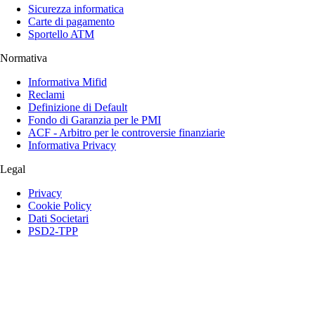
Sicurezza informatica
Carte di pagamento
Sportello ATM
Normativa
Informativa Mifid
Reclami
Definizione di Default
Fondo di Garanzia per le PMI
ACF - Arbitro per le controversie finanziarie
Informativa Privacy
Legal
Privacy
Cookie Policy
Dati Societari
PSD2-TPP