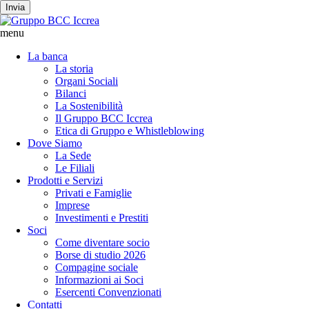
Invia
menu
La banca
La storia
Organi Sociali
Bilanci
La Sostenibilità
Il Gruppo BCC Iccrea
Etica di Gruppo e Whistleblowing
Dove Siamo
La Sede
Le Filiali
Prodotti e Servizi
Privati e Famiglie
Imprese
Investimenti e Prestiti
Soci
Come diventare socio
Borse di studio 2026
Compagine sociale
Informazioni ai Soci
Esercenti Convenzionati
Contatti