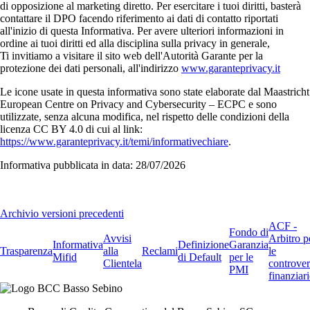
di opposizione al marketing diretto. Per esercitare i tuoi diritti, basterà
contattare il DPO facendo riferimento ai dati di contatto riportati
all'inizio di questa Informativa. Per avere ulteriori informazioni in
ordine ai tuoi diritti ed alla disciplina sulla privacy in generale,
Ti invitiamo a visitare il sito web dell'Autorità Garante per la
protezione dei dati personali, all'indirizzo
www.garanteprivacy.it
Le icone usate in questa informativa sono state elaborate dal Maastricht
European Centre on Privacy and Cybersecurity – ECPC e sono
utilizzate, senza alcuna modifica, nel rispetto delle condizioni della
licenza CC BY 4.0 di cui al link:
https://www.garanteprivacy.it/temi/informativechiare
.
Informativa pubblicata in data:
28/07/2026
Archivio versioni precedenti
ACF -
Fondo di
Avvisi
Arbitro p
Informativa
Definizione
Garanzia
Trasparenza
alla
Reclami
le
Mifid
di Default
per le
Clientela
controver
PMI
finanziari