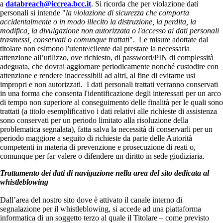
a
databreach@iccrea.bcc.it
. Si ricorda che per violazione dati
personali si intende "
la violazione di sicurezza che comporta
accidentalmente o in modo illecito la distruzione, la perdita, la
modifica, la divulgazione non autorizzata o l'accesso ai dati personali
trasmessi, conservati o comunque trattati
". Le misure adottate dal
titolare non esimono l'utente/cliente dal prestare la necessaria
attenzione all’utilizzo, ove richiesto, di password/PIN di complessità
adeguata, che dovrai aggiornare periodicamente nonché custodire con
attenzione e rendere inaccessibili ad altri, al fine di evitarne usi
impropri e non autorizzati. I dati personali trattati verranno conservati
in una forma che consenta l'identificazione degli interessati per un arco
di tempo non superiore al conseguimento delle finalità per le quali sono
trattati (a titolo esemplificativo i dati relativi alle richieste di assistenza
sono conservati per un periodo limitato alla risoluzione della
problematica segnalata), fatta salva la necessità di conservarli per un
periodo maggiore a seguito di richieste da parte delle Autorità
competenti in materia di prevenzione e prosecuzione di reati o,
comunque per far valere o difendere un diritto in sede giudiziaria.
Trattamento dei dati di navigazione nella area del sito dedicata al
whistleblowing
Dall’area del nostro sito dove è attivato il canale interno di
segnalazione per il whistleblowing, si accede ad una piattaforma
informatica di un soggetto terzo al quale il Titolare – come previsto