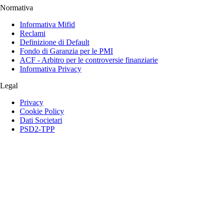
Normativa
Informativa Mifid
Reclami
Definizione di Default
Fondo di Garanzia per le PMI
ACF - Arbitro per le controversie finanziarie
Informativa Privacy
Legal
Privacy
Cookie Policy
Dati Societari
PSD2-TPP