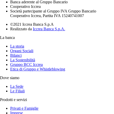
Banca aderente al Gruppo Bancario
Cooperativo Iccrea
Società partecipante al Gruppo IVA Gruppo Bancario
Cooperativo Iccrea, Partita IVA 15240741007
©2021 Iccrea Banca S.p.A
Realizzato da
Iccrea Banca S.p.A.
La banca
La storia
Organi Sociali
Bilanci
La Sostenibilità
Gruppo BCC Iccrea
Etica di Gruppo e Whistleblowing
Dove siamo
La Sede
Le Filiali
Prodotti e servizi
Privati e Famiglie
Imprese