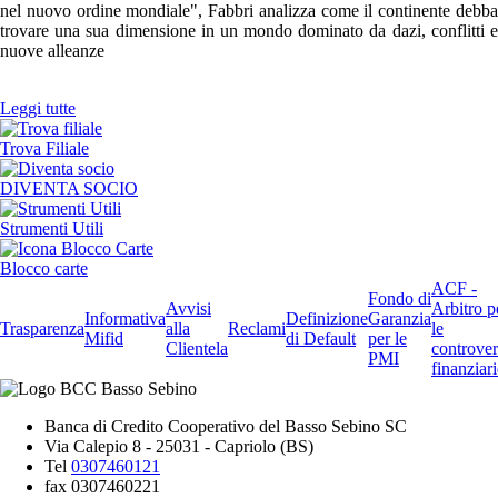
nel nuovo ordine mondiale", Fabbri analizza come il continente debba
trovare una sua dimensione in un mondo dominato da dazi, conflitti e
nuove alleanze
Leggi tutte
Trova Filiale
DIVENTA SOCIO
Strumenti Utili
Blocco carte
ACF -
Fondo di
Avvisi
Arbitro p
Informativa
Definizione
Garanzia
Trasparenza
alla
Reclami
le
Mifid
di Default
per le
Clientela
controver
PMI
finanziari
Banca di Credito Cooperativo del Basso Sebino SC
Via Calepio 8 - 25031 - Capriolo (BS)
Tel
0307460121
fax 0307460221