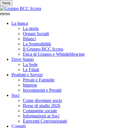
Invia
menu
La banca
La storia
Organi Sociali
Bilanci
La Sostenibilità
Il Gruppo BCC Iccrea
Etica di Gruppo e Whistleblowing
Dove Siamo
La Sede
Le Filiali
Prodotti e Servizi
Privati e Famiglie
Imprese
Investimenti e Prestiti
Soci
Come diventare socio
Borse di studio 2026
Compagine sociale
Informazioni ai Soci
Esercenti Convenzionati
Contatti