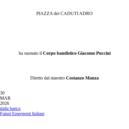
PIAZZA dei CADUTI ADRO
ha suonato il
Corpo bandistico Giacomo Puccini
Diretto dal maestro
Costanzo Manza
30
MAR
2026
dalla banca
Futuri Emergenti Italiani
Dal 13 aprile al 5 giugno, grazie a BCC
Banca di Credito Cooperativo del Basso