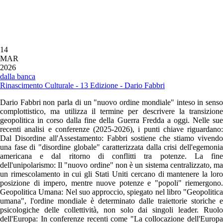
Sebino S.C. sarà possibile visitare l’opera
“Metamorphosis” dell’artista Alice
Faloretti, Brescia.
14
MAR
2026
dalla banca
Rinascimento Culturale - 13 Edizione - Dario Fabbri
Dario Fabbri non parla di un "nuovo ordine mondiale" inteso in senso
complottistico, ma utilizza il termine per descrivere la transizione
geopolitica in corso dalla fine della Guerra Fredda a oggi. Nelle sue
recenti analisi e conferenze (2025-2026), i punti chiave riguardano:
Dal Disordine all'Assestamento: Fabbri sostiene che stiamo vivendo
una fase di "disordine globale" caratterizzata dalla crisi dell'egemonia
americana e dal ritorno di conflitti tra potenze. La fine
dell'unipolarismo: Il "nuovo ordine" non è un sistema centralizzato, ma
un rimescolamento in cui gli Stati Uniti cercano di mantenere la loro
posizione di impero, mentre nuove potenze e "popoli" riemergono.
Geopolitica Umana: Nel suo approccio, spiegato nel libro "Geopolitica
umana", l'ordine mondiale è determinato dalle traiettorie storiche e
psicologiche delle collettività, non solo dai singoli leader. Ruolo
dell'Europa: In conferenze recenti come "La collocazione dell'Europa