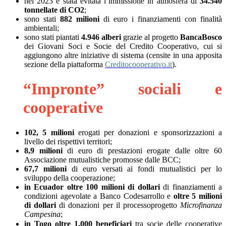
nel 2023 è stata evitata l’immissione in atmosfera di
34.540
tonnellate di CO2
;
sono stati
882 milioni
di euro i finanziamenti con finalità
ambientali;
sono stati piantati
4.946 alberi
grazie al progetto
BancaBosco
dei Giovani Soci e Socie del Credito Cooperativo, cui si
aggiungono altre iniziative di sistema (censite in una apposita
sezione della piattaforma
Creditocooperativo.it
)
.
“Impronte” sociali e
cooperative
102, 5 milioni
erogati per donazioni e sponsorizzazioni a
livello dei rispettivi territori;
8,9 milioni
di euro di prestazioni erogate dalle oltre 60
Associazione mutualistiche promosse dalle BCC;
67,7 milioni
di euro versati ai fondi mutualistici per lo
sviluppo della cooperazione;
in Ecuador oltre 100 milioni di dollari
di finanziamenti
a
condizioni agevolate a Banco Codesarrollo e
oltre 5 milioni
di dollari
di donazioni per il processoprogetto
Microfinanza
Campesina
;
in Togo oltre 1.000 beneficiari
tra socie delle cooperative