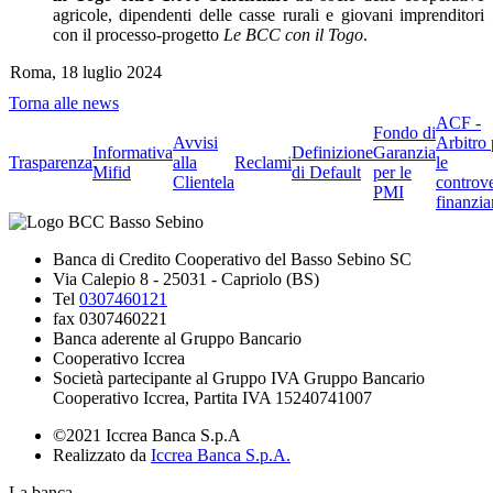
agricole, dipendenti delle casse rurali e giovani imprenditori
con il processo-progetto
Le BCC con il Togo
.
Roma, 18 luglio 2024
Torna alle news
ACF -
Fondo di
Avvisi
Arbitro 
Informativa
Definizione
Garanzia
Trasparenza
alla
Reclami
le
Mifid
di Default
per le
Clientela
controve
PMI
finanzia
Banca di Credito Cooperativo del Basso Sebino SC
Via Calepio 8 - 25031 - Capriolo (BS)
Tel
0307460121
fax 0307460221
Banca aderente al Gruppo Bancario
Cooperativo Iccrea
Società partecipante al Gruppo IVA Gruppo Bancario
Cooperativo Iccrea, Partita IVA 15240741007
©2021 Iccrea Banca S.p.A
Realizzato da
Iccrea Banca S.p.A.
La banca