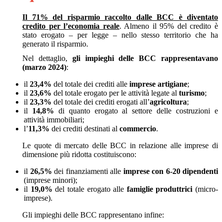
Il 71% del risparmio raccolto dalle BCC è diventato
credito per l’economia reale
. Almeno il 95% del credito è
stato erogato – per legge – nello stesso territorio che ha
generato il risparmio.
Nel dettaglio,
gli impieghi delle BCC rappresentavano
(marzo 2024)
:
il
23,4%
del totale dei crediti alle
imprese artigiane
;
il
23,6%
del totale erogato per le attività legate al
turismo
;
il
23,3%
del totale dei crediti erogati all’
agricoltura
;
il
14,8%
di quanto erogato al settore delle costruzioni e
attività immobiliari;
l’
11,3%
dei crediti destinati al
commercio
.
Le quote di mercato delle BCC in relazione alle imprese di
dimensione più ridotta costituiscono:
il
26,5%
dei finanziamenti alle
imprese con 6-20 dipendenti
(imprese minori);
il
19,0%
del totale erogato alle
famiglie produttrici
(micro-
imprese).
Gli impieghi delle BCC rappresentano infine: