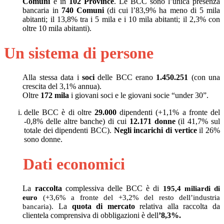
Comuni
e in
102 Province
. Le BCC sono l’unica presenza
bancaria in
740 Comuni
(di cui l’83,9% ha meno di 5 mila
abitanti; il 13,8% tra i 5 mila e i 10 mila abitanti; il 2,3% con
oltre 10 mila abitanti).
Un sistema di persone
Alla stessa data i
soci
delle BCC erano
1.450.251
(con una
crescita del 3,1% annua).
Oltre
172 mila
i giovani soci e le giovani socie “under 30”.
delle BCC è di oltre
29.000
dipendenti
(+1,1%
a fronte del
-0,8% delle altre banche) di cui
12.171
donne
(il 41,7% sul
totale dei dipendenti BCC).
Negli incarichi di vertice
il 26%
sono donne.
Dati economici
La
raccolta
complessiva delle BCC è di
195,4 miliardi di
euro
(+3,6%
a fronte del +3,2% del resto dell’industria
bancaria).
La
quota di mercato
relativa alla raccolta da
clientela comprensiva di obbligazioni è dell
’8,3%.