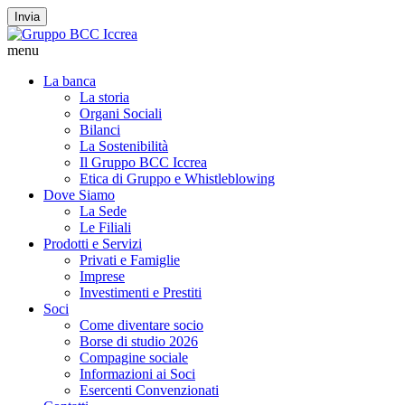
Invia
menu
La banca
La storia
Organi Sociali
Bilanci
La Sostenibilità
Il Gruppo BCC Iccrea
Etica di Gruppo e Whistleblowing
Dove Siamo
La Sede
Le Filiali
Prodotti e Servizi
Privati e Famiglie
Imprese
Investimenti e Prestiti
Soci
Come diventare socio
Borse di studio 2026
Compagine sociale
Informazioni ai Soci
Esercenti Convenzionati