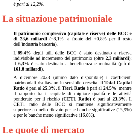
è pari al 12,2%.
La situazione patrimoniale
Il patrimonio complessivo (capitale e riserve) delle BCC è
di 23,6 miliardi
(+8,1%, a fronte del +0,8% per il resto
dell’industria bancaria).
L’
89,4%
degli utili delle BCC è stato destinato a riserva
indivisibile ad incremento del patrimonio (oltre
2,3 miliardi
);
il
6,3%
è stato destinato a beneficenza e mutualità (più di
161,8 miliardi
).
A dicembre 2023 (ultimo dato disponibile) i coefficienti
patrimoniali risultavano in sensibile crescita. Il
Total Capital
Ratio
è pari al
25,3%,
il
Tier1 Ratio
è pari al
24,5%
, mentre
il rapporto tra il capitale di migliore qualità e le attività
ponderate per il rischio (
CET1 Ratio
) è pari al
23,3%.
Il
CET1 ratio delle BCC si mantiene significativamente
superiore a quello rilevato per le banche significative (15,9%)
e per le banche meno significative (16,8%).
Le quote di mercato