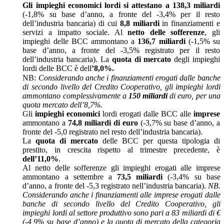
Gli impieghi economici lordi si attestano a 138,3 miliardi
(-1,8% su base d’anno, a fronte del -3,4% per il resto
dell’industria bancaria) di cui
8,8 miliardi
in finanziamenti e
servizi a impatto sociale. Al
netto delle sofferenze
, gli
impieghi delle BCC ammontano a
136,7 miliardi
(-1,5% su
base d’anno, a fronte del -3,5% registrato per il resto
dell’industria bancaria). La
quota di mercato
degli impieghi
lordi delle BCC è dell
’8,0%.
NB:
Considerando anche i finanziamenti erogati dalle banche
di secondo livello del Credito Cooperativo, gli impieghi lordi
ammontano complessivamente a
150 miliardi
di euro, per una
quota mercato dell’8,7%.
Gli
impieghi economici
lordi erogati dalle BCC alle
imprese
ammontano a
74,8 miliardi di euro
(-3,7% su base d’anno, a
fronte del -5,0 registrato nel resto dell’industria bancaria).
La
quota di mercato
delle BCC per questa tipologia di
prestito, in crescita rispetto al trimestre precedente, è
dell’11,0%
.
Al netto delle sofferenze gli impieghi erogati alle imprese
ammontano a settembre a
73,5 miliardi
(-3,4% su base
d’anno, a fronte del -5,3 registrato nell’industria bancaria).
NB.
Considerando anche i finanziamenti alle imprese erogati dalle
banche di secondo livello del Credito Cooperativo, gli
impieghi lordi al settore produttivo sono pari a 83 miliardi di €
(-4,9% su base d’anno) e la quota di mercato della categoria