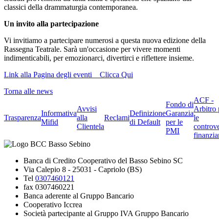
classici della drammaturgia contemporanea.
Un invito alla partecipazione
Vi invitiamo a partecipare numerosi a questa nuova edizione della
Rassegna Teatrale. Sarà un'occasione per vivere momenti
indimenticabili, per emozionarci, divertirci e riflettere insieme.
Link alla Pagina degli eventi _ Clicca Qui
Torna alle news
ACF -
Fondo di
Avvisi
Arbitro 
Informativa
Definizione
Garanzia
Trasparenza
alla
Reclami
le
Mifid
di Default
per le
Clientela
controve
PMI
finanzia
Banca di Credito Cooperativo del Basso Sebino SC
Via Calepio 8 - 25031 - Capriolo (BS)
Tel
0307460121
fax 0307460221
Banca aderente al Gruppo Bancario
Cooperativo Iccrea
Società partecipante al Gruppo IVA Gruppo Bancario