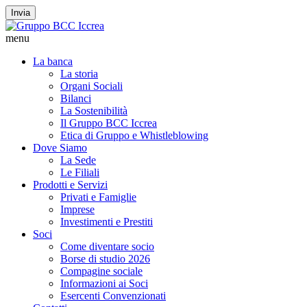
Invia
menu
La banca
La storia
Organi Sociali
Bilanci
La Sostenibilità
Il Gruppo BCC Iccrea
Etica di Gruppo e Whistleblowing
Dove Siamo
La Sede
Le Filiali
Prodotti e Servizi
Privati e Famiglie
Imprese
Investimenti e Prestiti
Soci
Come diventare socio
Borse di studio 2026
Compagine sociale
Informazioni ai Soci
Esercenti Convenzionati